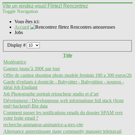
Vite un rendez-vous! Flirtez! Rencontrez
Toggle Navigation
Vous êtes ici:
Accueil
Jobs
Display #
Title
Modératrice
Gagnez jusqu’à 300€ par jour
Offre de casting shooting photo modele feminin 180 a 300 euros/2h
Garde d'enfants à domicile - Babysitter - Babysitting - nounou -
idéal Job Etudiant
Job Photographe portrait retoucheur studio et d’art
Développeur / Développeuse web informatique full stack (front
end+backend) Big data
Comment passer les notifications emails du dossier SPAM vers
votre boite email ?
recherche-animateur-animatrice-a-tres-vite
Alternance apprentissage stage community manager teletravail