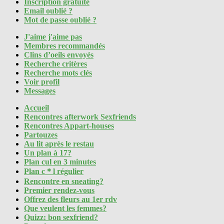
Inscription gratuite
Email oublié ?
Mot de passe oublié ?
J'aime j'aime pas
Membres recommandés
Clins d’oeils envoyés
Recherche critères
Recherche mots clés
Voir profil
Messages
Accueil
Rencontres afterwork Sexfriends
Rencontres Appart-houses
Partouzes
Au lit après le restau
Un plan à 17?
Plan cul en 3 minutes
Plan c＊l régulier
Rencontre en sneating?
Premier rendez-vous
Offrez des fleurs au 1er rdv
Que veulent les femmes?
Quizz: bon sexfriend?