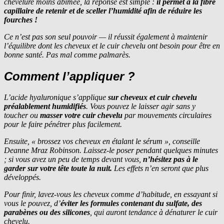
chevelure moins abîmée, la réponse est simple :
il permet à la fibre
capillaire de retenir et de sceller l’humidité afin de réduire les
fourches !
Ce n’est pas son seul pouvoir — il réussit également à maintenir
l’équilibre dont les cheveux et le cuir chevelu ont besoin pour être en
bonne santé. Pas mal comme palmarès.
Comment l’appliquer ?
L’acide hyaluronique s’applique
sur cheveux et cuir chevelu
préalablement humidifiés
. Vous pouvez le laisser agir sans y
toucher ou
masser votre cuir chevelu
par mouvements circulaires
pour le faire pénétrer plus facilement.
Ensuite,
« brossez vos cheveux en étalant le sérum »
, conseille
Deanne Mraz Robinson. Laissez-le poser pendant quelques minutes
; si vous avez un peu de temps devant vous,
n’hésitez pas à le
garder sur votre tête toute la nuit.
Les effets n’en seront que plus
développés.
Pour finir, lavez-vous les cheveux comme d’habitude, en essayant si
vous le pouvez, d’
éviter les formules contenant du sulfate, des
parabènes ou des silicones
, qui auront tendance à dénaturer le cuir
chevelu.