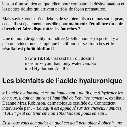
besoin d’un soutien au quotidien pour combattre la déshydratation et
les petites ridules qui arrivent parfois de façon prématurée.
Mais saviez-vous qu’en dehors de ses bienfaits reconnus sur la peau,
cet actif est également conseillé pour
maintenir l’équilibre du cuir
chevelu et faire disparaître les fourches
?
Une du nom de @katilynroundtree (20,4k abonnés) a posté il y a
peu une vidéo où elle applique l’actif pur sur ses fourches
et le
résultat est plutôt bluffant !
Saw a TikTok that said hair oil doesn’t
moisturize your hair, only water can. So I
tried Hyaluronic Acid! ?
Les bienfaits de l’acide hyaluronique
« L’acide hyaluronique est un humectant ; plutôt que d’hydrater les
cheveux, il agit en attirant l’humidité de l’environnement »
, explique
Deanne Mraz Robinson, dermatologue certifiée du Connecticut
interviewée par
.
« Lorsqu’il est appliqué sur des cheveux humides,
“l’AH” peut contenir environ 1000 fois son poids en eau ».
Et si vous vous demandez en quoi cet actif peut aider à obtenir une