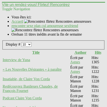
Vite un rendez-vous! Flirtez! Rencontrez
Toggle Navigation
Vous êtes ici:
Accueil
rencontre sexe plan cul amoureuse sexfriend
Orelsan 11 titres inédits avant la fin de semaine
Display #
Title
Author
Hits
Écrit par
Hits:
Interview de Yuna
Agnes
1305
Écrit par
Hits:
« Les Nouvelles Désirantes » à paraître
Agnes
1222
Écrit par
Hits:
Insatiable, de Claire Von Corda
Manon
1228
Redécouvrez Banlieues Chaudes, de
Écrit par
Hits:
François Fournet
Manon
1231
Écrit par
Hits:
Podcast Claire Von Corda
Manon
1235
Écrit par
Hits: