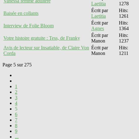
Vanessa femme adultère
Laetitia
1278
Écrit par
Hits:
Baisée en collants
Laetitia
1261
Écrit par
Hits:
Interview de Folie Bloom
Agnes
1364
Écrit par
Hits:
Votre histoire gratuite : Tess, de Franky
Manon
1237
Avis de lecteur sur Insatiable, de Claire Von
Écrit par
Hits:
Corda
Manon
1211
Page 5 sur 275
1
2
3
4
5
6
7
8
9
...