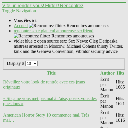
Vite un rendez-vous! Flirtez! Rencontrez
Toggle Navigation
Vous êtes ici:
Accueil
rencontre sexe plan cul amoureuse sexfriend
violet blue :: open source sex: Sex News: Oleg Deripaska
mistress arrested in Moscow, Michael Cohens thirsty Twitter,
kink and the Geneva Convention, vibrator security advice
Display #
Title
Author
Hits
Écrit
Réveillez votre look de rentrée avec ces jeans
Hits:
par
originaux
1685
Manon
Écrit
« Si ça ne vous met pas mal à l’aise, posez-vous des
Hits:
par
questions »
1621
Manon
Écrit
American Horror Story 10 commence mal. Très
Hits:
par
mal…
1616
Manon