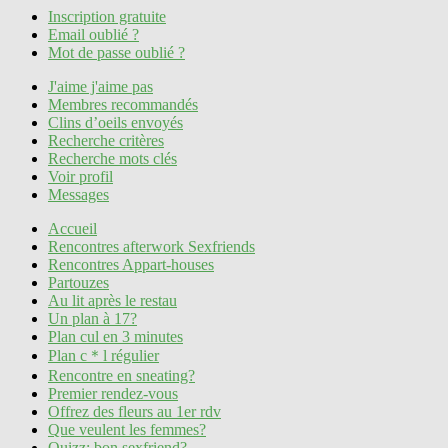
Inscription gratuite
Email oublié ?
Mot de passe oublié ?
J'aime j'aime pas
Membres recommandés
Clins d’oeils envoyés
Recherche critères
Recherche mots clés
Voir profil
Messages
Accueil
Rencontres afterwork Sexfriends
Rencontres Appart-houses
Partouzes
Au lit après le restau
Un plan à 17?
Plan cul en 3 minutes
Plan c＊l régulier
Rencontre en sneating?
Premier rendez-vous
Offrez des fleurs au 1er rdv
Que veulent les femmes?
Quizz: bon sexfriend?