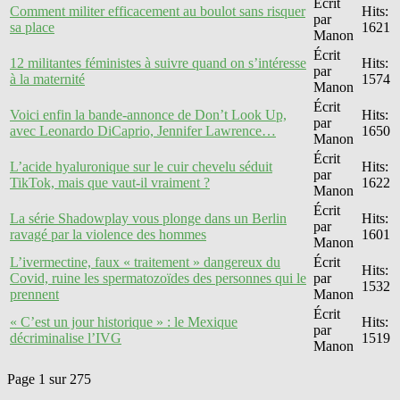
Écrit
Comment militer efficacement au boulot sans risquer
Hits:
par
sa place
1621
Manon
Écrit
12 militantes féministes à suivre quand on s’intéresse
Hits:
par
à la maternité
1574
Manon
Écrit
Voici enfin la bande-annonce de Don’t Look Up,
Hits:
par
avec Leonardo DiCaprio, Jennifer Lawrence…
1650
Manon
Écrit
L’acide hyaluronique sur le cuir chevelu séduit
Hits:
par
TikTok, mais que vaut-il vraiment ?
1622
Manon
Écrit
La série Shadowplay vous plonge dans un Berlin
Hits:
par
ravagé par la violence des hommes
1601
Manon
L’ivermectine, faux « traitement » dangereux du
Écrit
Hits:
Covid, ruine les spermatozoïdes des personnes qui le
par
1532
prennent
Manon
Écrit
« C’est un jour historique » : le Mexique
Hits:
par
décriminalise l’IVG
1519
Manon
Page 1 sur 275