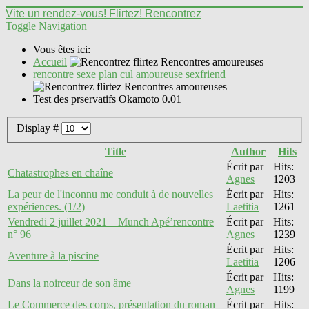
Vite un rendez-vous! Flirtez! Rencontrez
Toggle Navigation
Vous êtes ici:
Accueil
rencontre sexe plan cul amoureuse sexfriend
Test des prservatifs Okamoto 0.01
Display #
Title
Author
Hits
Écrit par
Hits:
Chatastrophes en chaîne
Agnes
1203
La peur de l'inconnu me conduit à de nouvelles
Écrit par
Hits:
expériences. (1/2)
Laetitia
1261
Vendredi 2 juillet 2021 – Munch Apé’rencontre
Écrit par
Hits:
n° 96
Agnes
1239
Écrit par
Hits:
Aventure à la piscine
Laetitia
1206
Écrit par
Hits:
Dans la noirceur de son âme
Agnes
1199
Le Commerce des corps, présentation du roman
Écrit par
Hits: