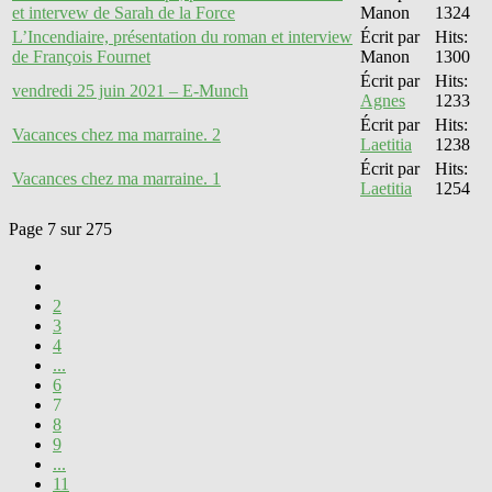
et intervew de Sarah de la Force
Manon
1324
L’Incendiaire, présentation du roman et interview
Écrit par
Hits:
de François Fournet
Manon
1300
Écrit par
Hits:
vendredi 25 juin 2021 – E-Munch
Agnes
1233
Écrit par
Hits:
Vacances chez ma marraine. 2
Laetitia
1238
Écrit par
Hits:
Vacances chez ma marraine. 1
Laetitia
1254
Page 7 sur 275
2
3
4
...
6
7
8
9
...
11